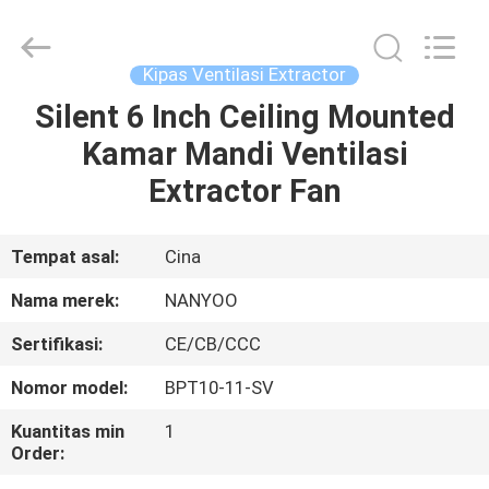
Saluran
Ventilasi
pemasok.
Copyright
©
Kipas Ventilasi Extractor
2021
-
2023
Silent 6 Inch Ceiling Mounted
RUMAH
ventilationductfan.com.
All
Kamar Mandi Ventilasi
Rights
Reserved.
PRODUK
Extractor Fan
TENTANG
Tempat asal:
Cina
KAMI
Nama merek:
NANYOO
Sertifikasi:
CE/CB/CCC
TUR
Nomor model:
BPT10-11-SV
PABRIK
Kuantitas min
1
Order:
KONTROL