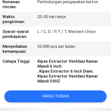
Kemasan
Perlindungan pengepakan karton
KUALITAS
rincian:
Waktu
20-30 hari kerja
HUBUNGI
pengiriman:
KAMI
Syarat-syarat
L / C, D / P, T / T, Western Union
pembayaran:
BERITA
Menyediakan
20.000 pcs per bulan
kemampuan:
KASUS
Cahaya Tinggi:
Kipas Extractor Ventilasi Kamar
Mandi 6 Inch
,
Kipas Extractor 6 Inch Diam
,
Kipas Extractor Ventilasi Kamar
Mandi 50HZ
HARGA TERBAIK